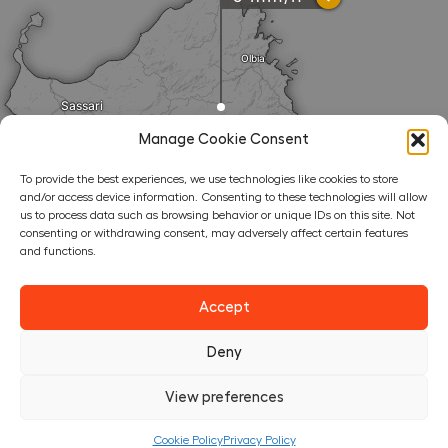
Manage Cookie Consent
To provide the best experiences, we use technologies like cookies to store
and/or access device information. Consenting to these technologies will allow
us to process data such as browsing behavior or unique IDs on this site. Not
PRENOTA LA TUA AVVENTURA
consenting or withdrawing consent, may adversely affect certain features
ADESSO
and functions.
La qualità dell’esperienza è data dalla persona che la
conduce, assicurati di trovare posto con The Bros!
Accept
Prenota La Tua Lezione!
Deny
View preferences
Cookie Policy
Privacy Policy