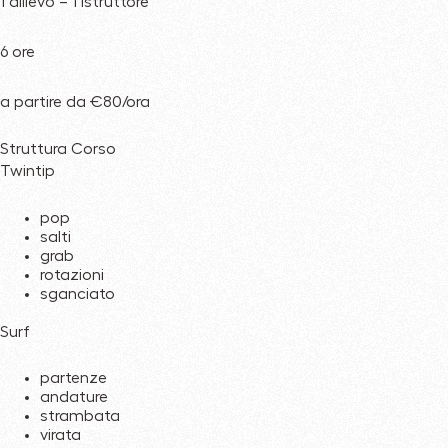
1 allievo – 1 istruttore
6 ore
a partire da €80/ora
Struttura Corso
Twintip
pop
salti
grab
rotazioni
sganciato
Surf
partenze
andature
strambata
virata