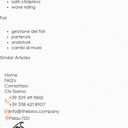
salti strapless
wave riding
Foil
gestione del foil
partenze
andature
cambi di mura
Similar Articles
Home
FAQ's
Contattaci
Chi Siamo
+39 329 411 9862
+39 338 421 8907
info@thebros.company
Palau (SS)