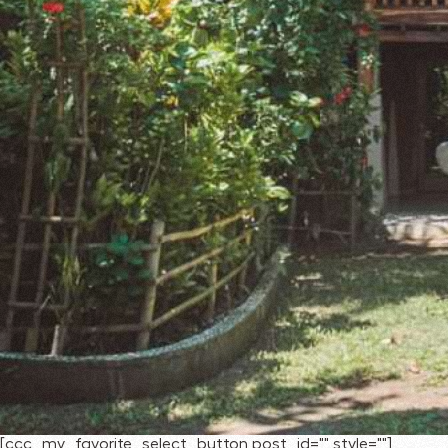
[ccc_my_favorite_select_button post_id="" style=""]